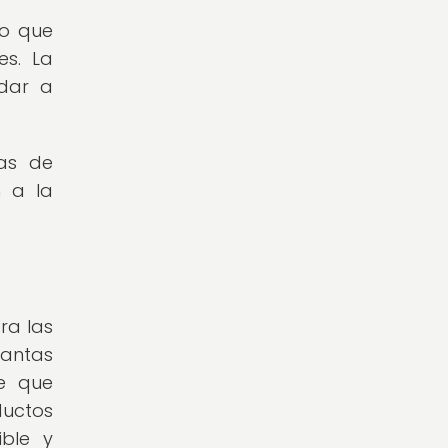
lo que
es. La
udar a
cas de
n a la
ra las
lantas
re que
ductos
ible y