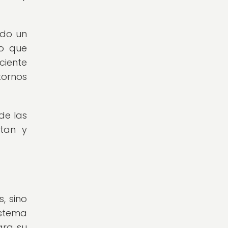
ndo un
lo que
ciente
tornos
de las
itan y
, sino
istema
ara su