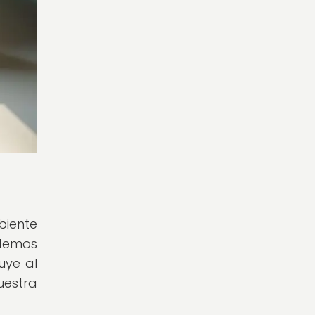
iente
odemos
uye al
uestra