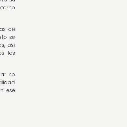
ntorno
tas de
sto se
s, así
s los
gar no
alidad
en ese