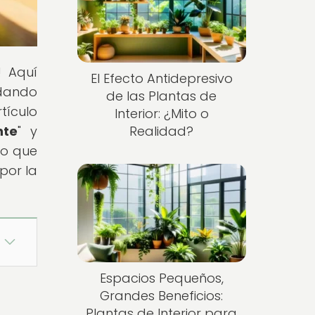
! Aquí
El Efecto Antidepresivo
idando
de las Plantas de
tículo
Interior: ¿Mito o
nte
" y
Realidad?
no que
por la
Espacios Pequeños,
Grandes Beneficios:
Plantas de Interior para