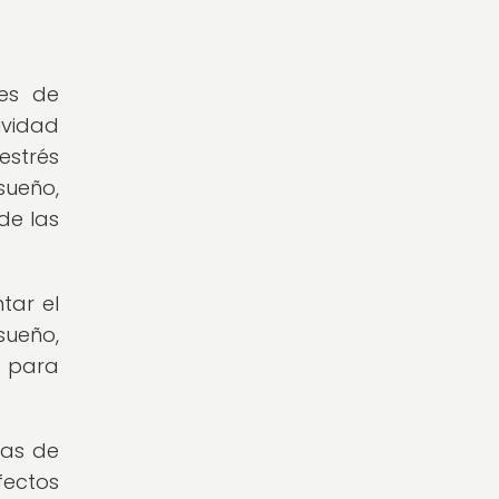
nes de
ividad
estrés
sueño,
de las
tar el
sueño,
s para
tas de
fectos