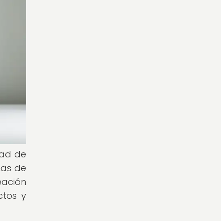
dad de
nas de
eación
ctos y