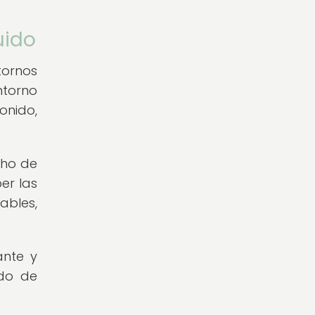
uido
tornos
ntorno
onido,
cho de
er las
ables,
ante y
ido de