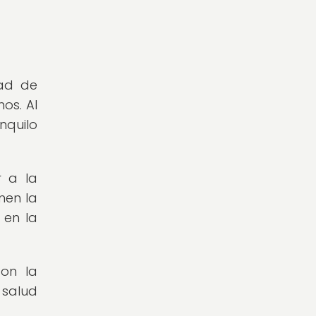
ad de
os. Al
nquilo
r a la
nen la
 en la
con la
 salud