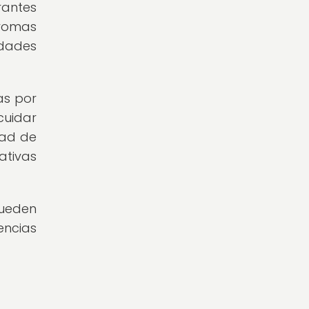
rantes
aromas
dades
as por
cuidar
dad de
ativas
pueden
encias