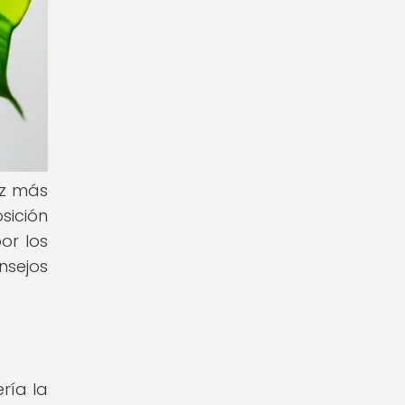
ez más
sición
or los
nsejos
ría la