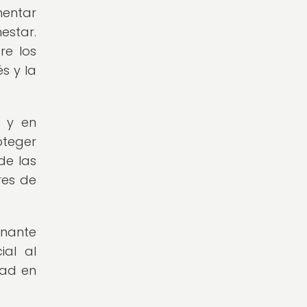
mentar
estar.
re los
s y la
s y en
oteger
de las
res de
inante
ial al
dad en