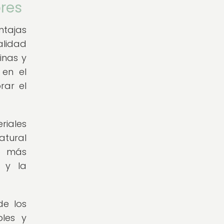
ores
ntajas
alidad
inas y
 en el
rar el
riales
atural
e más
n y la
de los
bles y