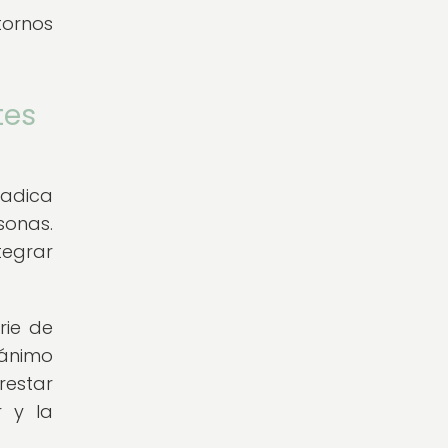
tornos
tes
radica
sonas.
tegrar
rie de
 ánimo
restar
r y la