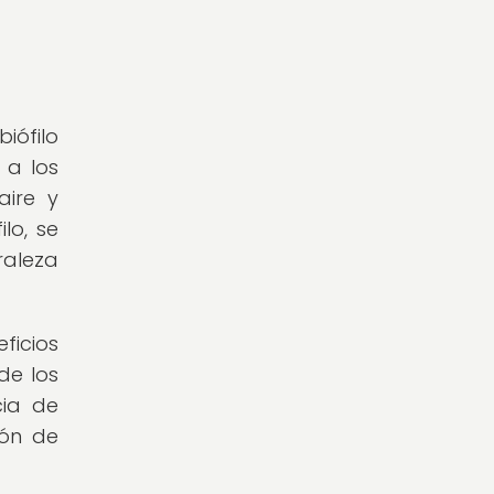
iófilo
 a los
aire y
lo, se
raleza
ficios
de los
cia de
ión de