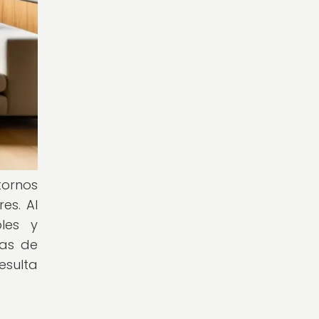
tornos
es. Al
bles y
tas de
esulta