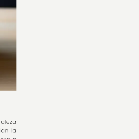
raleza
dan la