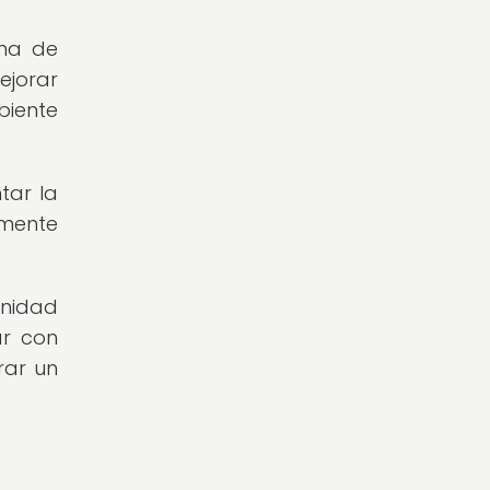
ama de
ejorar
biente
tar la
lmente
unidad
ar con
rar un