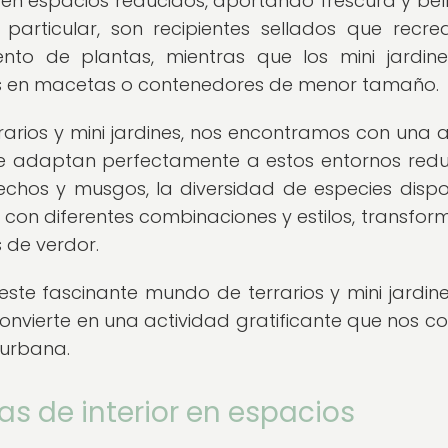
en espacios reducidos, aportando frescura y bel
 particular, son recipientes sellados que recre
ento de plantas, mientras que los mini jardin
es en macetas o contenedores de menor tamaño.
rarios y mini jardines, nos encontramos con una 
se adaptan perfectamente a estos entornos redu
echos y musgos, la diversidad de especies dispo
r con diferentes combinaciones y estilos, transfo
 de verdor.
 este fascinante mundo de terrarios y mini jardines
convierte en una actividad gratificante que nos c
 urbana.
as de interior en espacios