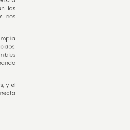
leza a
an las
es nos
amplia
cidos.
nibles
rmando
, y el
onecta