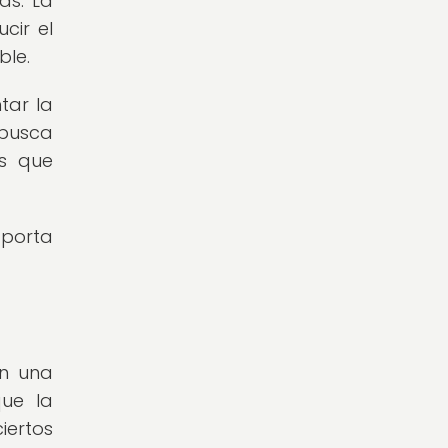
as. La
cir el
ble.
tar la
 busca
os que
aporta
en una
que la
iertos