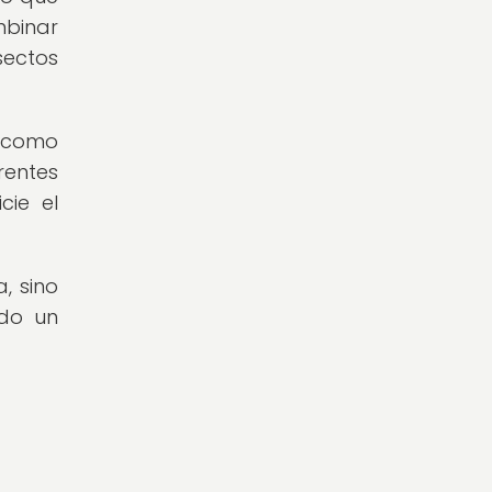
mbinar
sectos
n como
rentes
cie el
, sino
ndo un