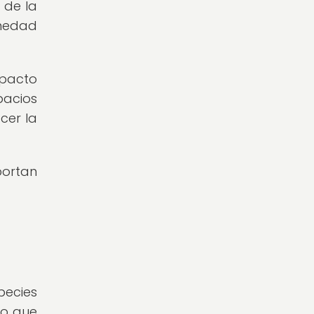
 de la
umedad
mpacto
pacios
cer la
portan
pecies
no que