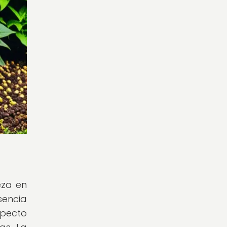
eza en
sencia
specto