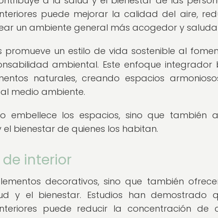
ntribuye a la salud y el bienestar de las person
nteriores puede mejorar la calidad del aire, redu
crear un ambiente general más acogedor y saluda
s promueve un estilo de vida sostenible al fomen
onsabilidad ambiental. Este enfoque integrador
mentos naturales, creando espacios armonios
 al medio ambiente.
olo embellece los espacios, sino que también 
y el bienestar de quienes los habitan.
de interior
 elementos decorativos, sino que también ofrec
ud y el bienestar. Estudios han demostrado 
nteriores puede reducir la concentración de c