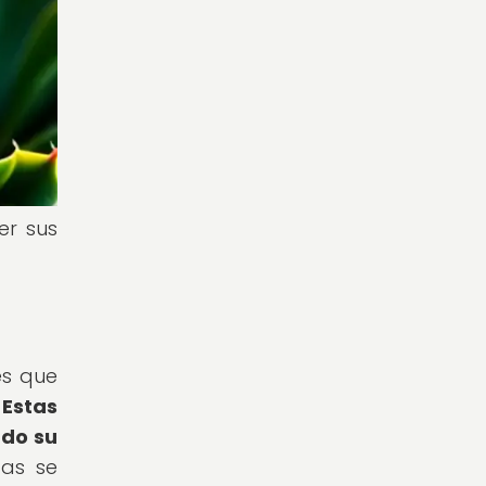
er sus
es que
.
Estas
ado su
das se