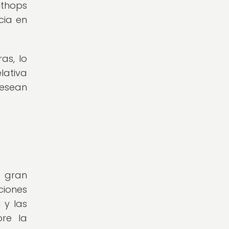
ithops
cia en
as, lo
lativa
esean
a gran
ciones
 y las
bre la