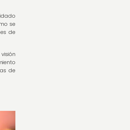
uidado
ómo se
nes de
visión
miento
tas de