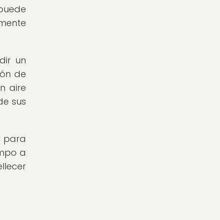
 puede
lmente
dir un
rón de
n aire
de sus
l para
empo a
llecer