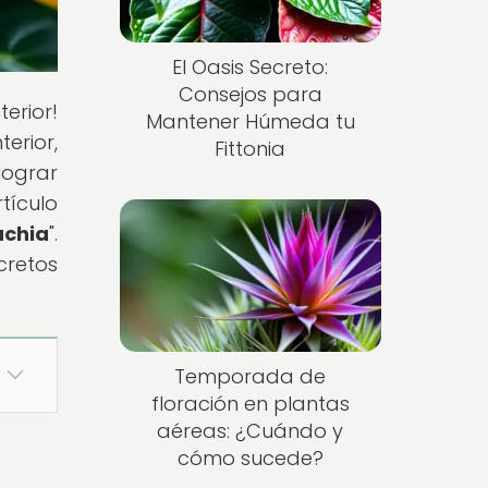
El Oasis Secreto:
Consejos para
erior!
Mantener Húmeda tu
erior,
Fittonia
lograr
tículo
achia
".
cretos
Temporada de
floración en plantas
aéreas: ¿Cuándo y
cómo sucede?