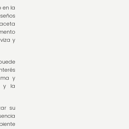
 en la
iseños
maceta
emento
viza y
 puede
nterés
alma y
 y la
zar su
sencia
biente