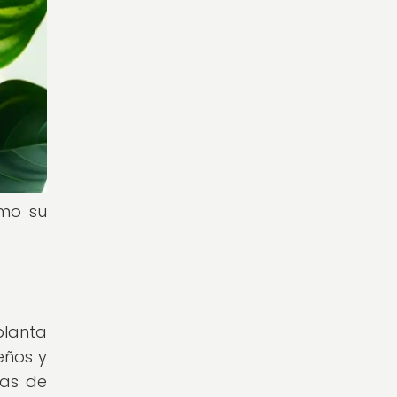
ómo su
planta
eños y
yas de