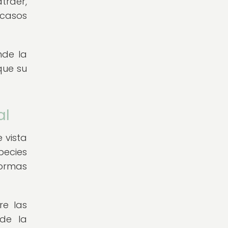
traer,
scasos
nde la
que su
al
 vista
pecies
ormas
re las
 de la