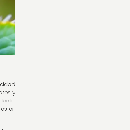
acidad
ctos y
dente,
res en