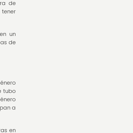
ura de
 tener
nen un
tas de
género
e tubo
énero
apan a
ras en