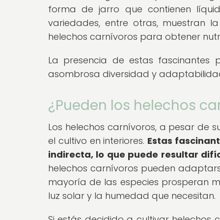
forma de jarro que contienen líqui
variedades, entre otras, muestran l
helechos carnívoros para obtener nutri
La presencia de estas fascinantes p
asombrosa diversidad y adaptabilidad 
¿Pueden los helechos carn
Los helechos carnívoros, a pesar de s
el cultivo en interiores.
Estas fascinant
indirecta, lo que puede resultar difíc
helechos carnívoros pueden adaptarse 
mayoría de las especies prosperan m
luz solar y la humedad que necesitan.
Si estás decidido a cultivar helechos c