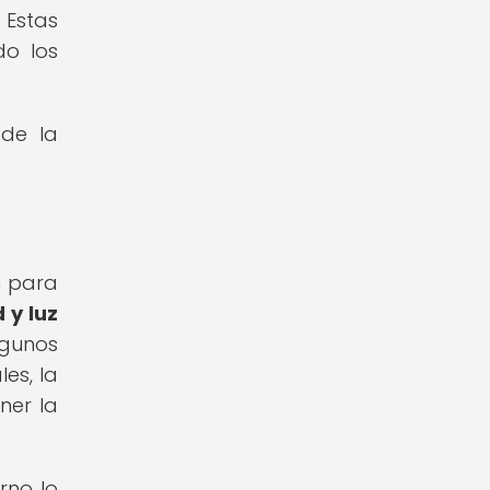
 Estas
do los
 de la
n para
 y luz
gunos
es, la
ner la
rno lo