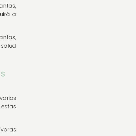
antas,
uirá a
antas,
 salud
as
varios
 estas
ívoras