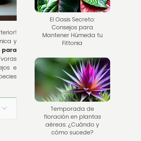
El Oasis Secreto:
Consejos para
erior!
Mantener Húmeda tu
nica y
Fittonia
s para
ívoras
ejos e
pecies
Temporada de
floración en plantas
aéreas: ¿Cuándo y
cómo sucede?