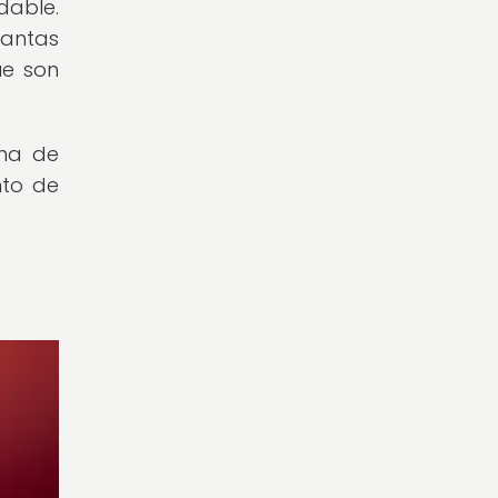
dable.
lantas
ue son
ema de
nto de