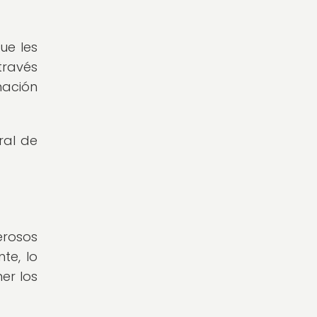
ue les
través
nación
ral de
erosos
te, lo
er los