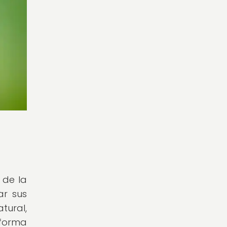
 de la
ar sus
tural,
 forma