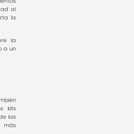
mentos
dad al
rta la
bre la
o a un
ambién
s kits
de las
os más