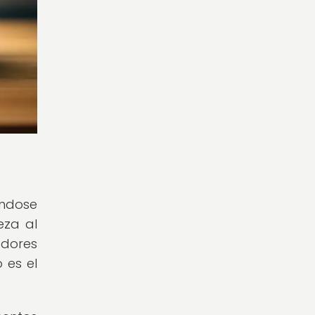
éndose
eza al
adores
 es el