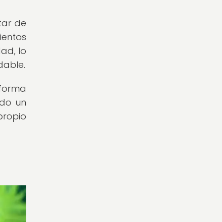
tar de
ientos
ad, lo
dable.
 forma
ndo un
propio