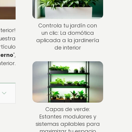
Controla tu jardín con
erior!
un clic: La domótica
uestra
aplicada a la jardinería
tículo
de interior
derno
",
erior.
Capas de verde:
Estantes modulares y
sistemas apilables para
maximizar tu espacio