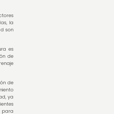
ctores
as, la
ad son
ura es
ión de
enaje
ión de
miento
ad, ya
ientes
o para