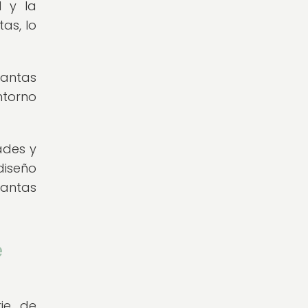
 y la
as, lo
lantas
ntorno
ades y
diseño
lantas
e
rie de