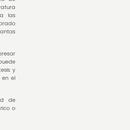
ratura
a las
ibrado
lantas
presar
puede
tesis y
 en el
ad de
rico o