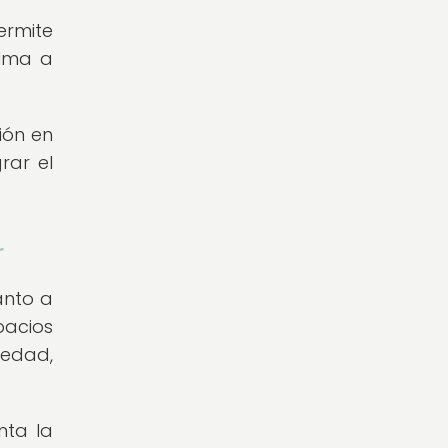
ermite
alma a
ión en
rar el
r
anto a
pacios
iedad,
nta la