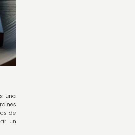
es una
rdines
tas de
ear un