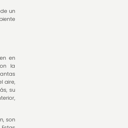
 de un
biente
en en
con la
lantas
 aire,
ás, su
erior,
n, son
 Estas