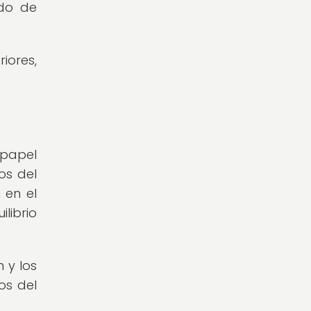
ado de
iores,
 papel
os del
 en el
ilibrio
 y los
os del