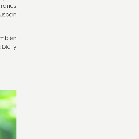
rarios
buscan
ambién
able y