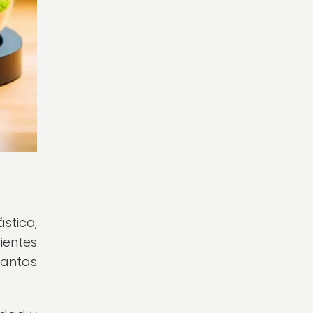
stico,
ientes
lantas