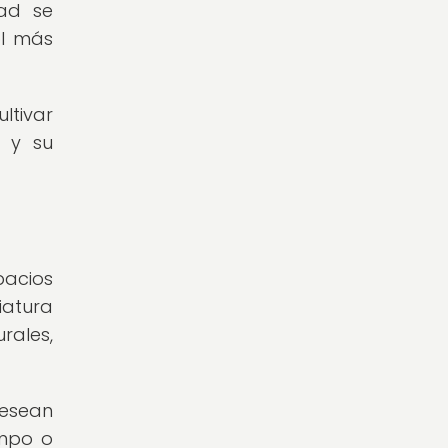
dad se
ol más
ltivar
o y su
pacios
iatura
rales,
desean
empo o