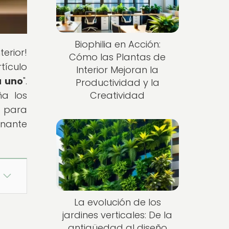
Biophilia en Acción:
erior!
Cómo las Plantas de
tículo
Interior Mejoran la
a uno
".
Productividad y la
ña los
Creatividad
o para
onante
La evolución de los
jardines verticales: De la
antigüedad al diseño