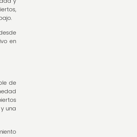
edad y
ertos,
bajo.
 desde
ivo en
ble de
umedad
iertos
 y una
miento