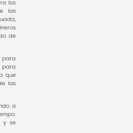
ra los
e las
cuada,
ineros
ado de
s para
s para
sa que
de las
endo a
iempo.
o y se