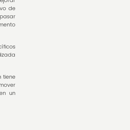
ejorar
ivo de
 pasar
aumento
íficos
lizada
 tiene
omover
 en un