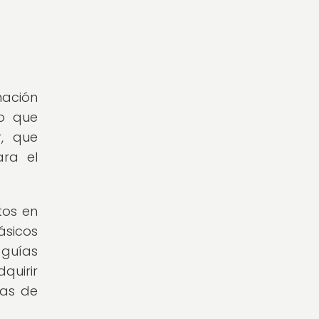
mación
lo que
r, que
ara el
tos en
ásicos
 guías
quirir
tas de