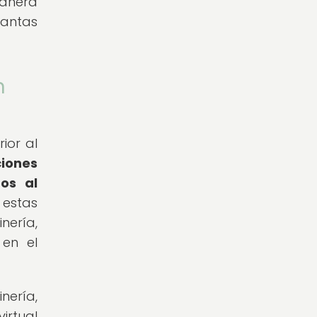
anera
lantas
n
ior al
ciones
os al
estas
nería,
 en el
nería,
irtual