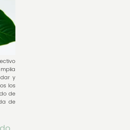
ectivo
amplia
idar y
os los
ado de
uda de
ado