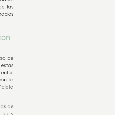
de las
pacios
con
dad de
 estas
rentes
con la
ioleta
cas de
 luz y