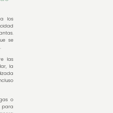
ra los
acidad
antas.
ue se
.
re las
ar, la
lizada
ncluso
agas o
s para