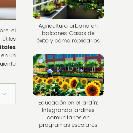
Agricultura urbana en
bre el
balcones: Casos de
tiles
éxito y cómo replicarlos
itales
 en un
uiente
Educación en el jardín:
Integrando jardines
comunitarios en
programas escolares