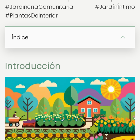
#JardineríaComunitaria #JardínÍntimo
#PlantasDeInterior
Índice
Introducción