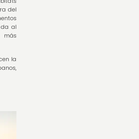
bitats
ra del
mentos
ada al
ón más
cen la
anos,