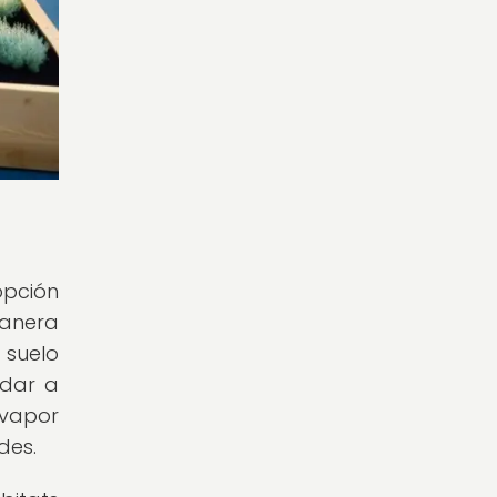
opción
manera
 suelo
udar a
 vapor
des.