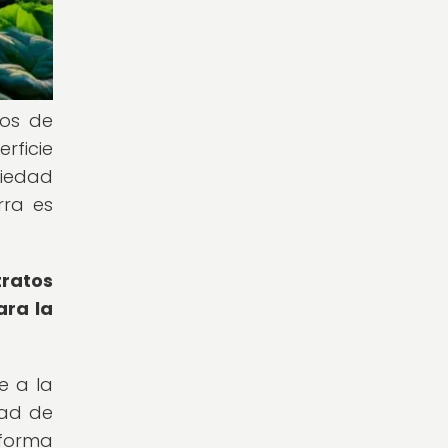
ios de
rficie
riedad
rra es
tratos
ara la
e a la
dad de
 forma