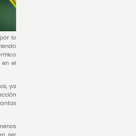
por lo
riendo
érmico
 en el
os, ya
ección
lantas
 menos
en ser