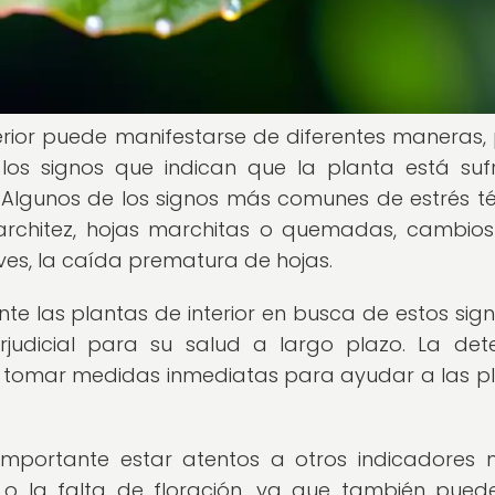
terior puede manifestarse de diferentes maneras, 
 los signos que indican que la planta está suf
 Algunos de los signos más comunes de estrés t
marchitez, hojas marchitas o quemadas, cambios
ves, la caída prematura de hojas.
 las plantas de interior en busca de estos sign
rjudicial para su salud a largo plazo. La det
á tomar medidas inmediatas para ayudar a las p
 importante estar atentos a otros indicadores
o o la falta de floración, ya que también pued