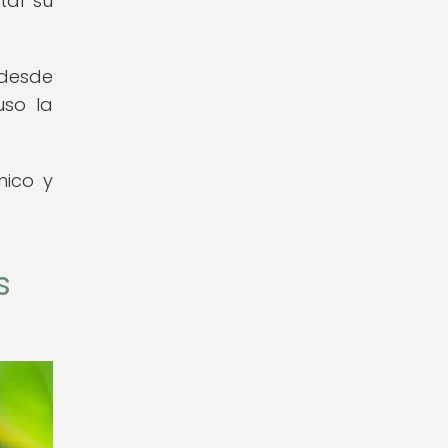
tar su
desde
uso la
mico y
s