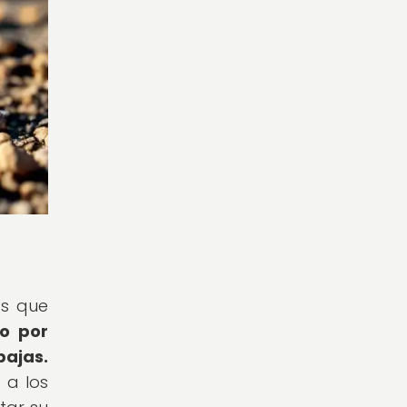
as que
to por
ajas.
 a los