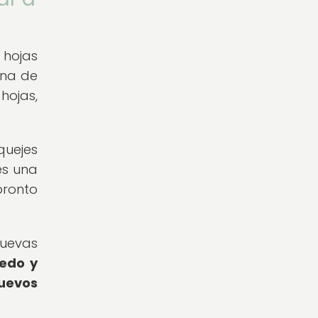
 hojas
una de
hojas,
quejes
es una
ronto
nuevas
medo y
uevos