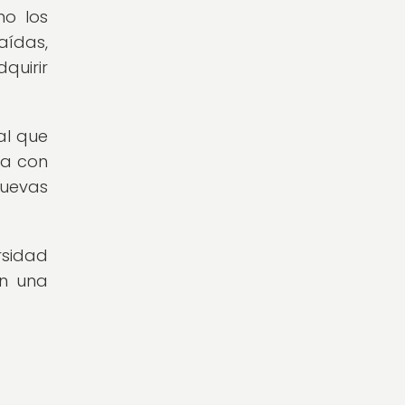
mo los
aídas,
quirir
al que
ta con
nuevas
rsidad
en una