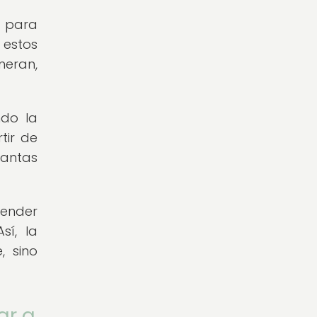
a para
 estos
neran,
ndo la
tir de
lantas
ender
sí, la
, sino
ar a