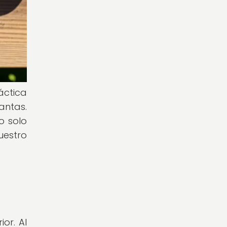
áctica
antas.
o solo
uestro
or. Al