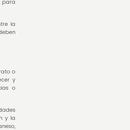
a para
tre la
 deben
rato o
ecer y
cias o
idades
n y la
aneso,