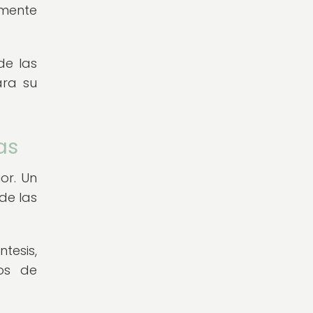
lmente
de las
ara su
as
or. Un
de las
tesis,
tos de