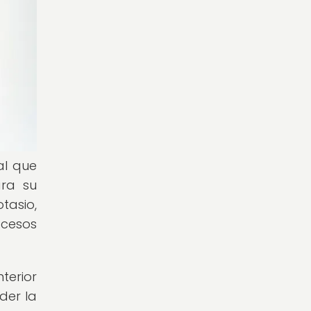
al que
ara su
tasio,
ocesos
terior
der la