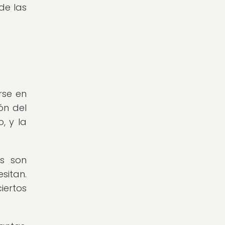
de las
rse en
ón del
, y la
os son
sitan.
iertos